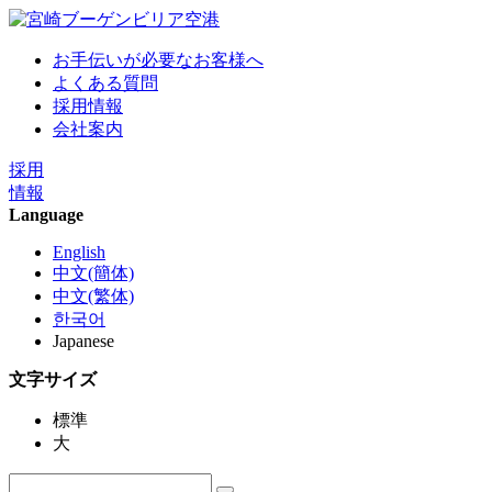
お手伝いが必要なお客様へ
よくある質問
採用情報
会社案内
採用
情報
Language
English
中文(簡体)
中文(繁体)
한국어
Japanese
文字サイズ
標準
大