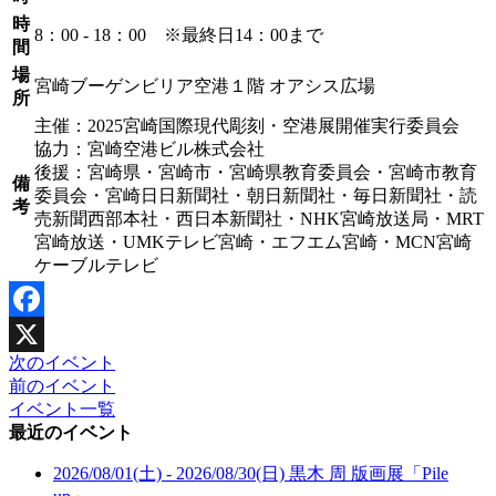
時
8：00 - 18：00 ※最終日14：00まで
間
場
宮崎ブーゲンビリア空港１階 オアシス広場
所
主催：2025宮崎国際現代彫刻・空港展開催実行委員会
協力：宮崎空港ビル株式会社
後援：宮崎県・宮崎市・宮崎県教育委員会・宮崎市教育
備
委員会・宮崎日日新聞社・朝日新聞社・毎日新聞社・読
考
売新聞西部本社・西日本新聞社・NHK宮崎放送局・MRT
宮崎放送・UMKテレビ宮崎・エフエム宮崎・MCN宮崎
ケーブルテレビ
Facebook
次のイベント
X
前のイベント
イベント一覧
最近のイベント
2026/08/01(土) - 2026/08/30(日)
黒木 周 版画展「Pile