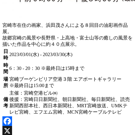
宮崎市在住の画家、浜田茂さんによる８回目の油彩画作品
展。
故郷宮崎の風景や長野県・上高地・富士山等の癒しの風景を
描いた作品を中心に約４０点展示。
日
2023/03/01(水) - 2023/03/30(木)
時
時
6：30 - 20：30 ※最終日は15時まで
間
場
宮崎ブーゲンビリア空港３階 エアポートギャラリー
所
※最終日は15:00まで
主催：宮崎空港ビル㈱
備
後援：宮崎日日新聞社、朝日新聞社、毎日新聞社、読売
考
新聞西部本社、西日本新聞社、MRT宮崎放送、UMKテ
レビ宮崎、エフエム宮崎、MCN宮崎ケーブルテレビ
Facebook