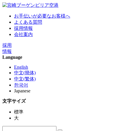
お手伝いが必要なお客様へ
よくある質問
採用情報
会社案内
採用
情報
Language
English
中文(簡体)
中文(繁体)
한국어
Japanese
文字サイズ
標準
大