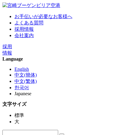
お手伝いが必要なお客様へ
よくある質問
採用情報
会社案内
採用
情報
Language
English
中文(簡体)
中文(繁体)
한국어
Japanese
文字サイズ
標準
大