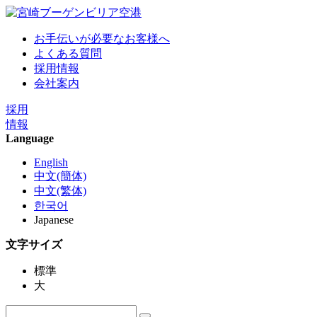
お手伝いが必要なお客様へ
よくある質問
採用情報
会社案内
採用
情報
Language
English
中文(簡体)
中文(繁体)
한국어
Japanese
文字サイズ
標準
大