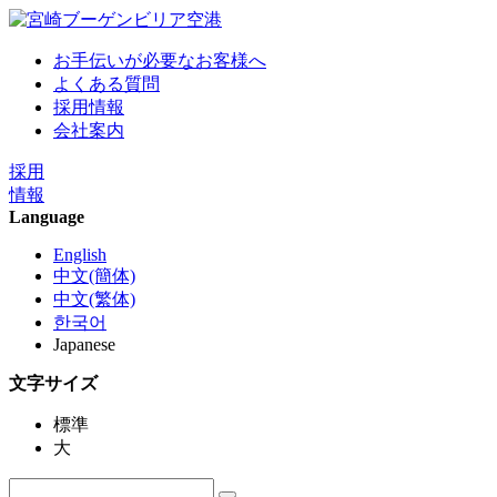
お手伝いが必要なお客様へ
よくある質問
採用情報
会社案内
採用
情報
Language
English
中文(簡体)
中文(繁体)
한국어
Japanese
文字サイズ
標準
大