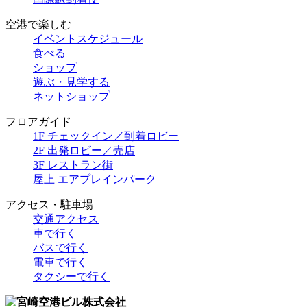
空港で楽しむ
イベントスケジュール
食べる
ショップ
遊ぶ・見学する
ネットショップ
フロアガイド
1F チェックイン／到着ロビー
2F 出発ロビー／売店
3F レストラン街
屋上 エアプレインパーク
アクセス・駐車場
交通アクセス
車で行く
バスで行く
電車で行く
タクシーで行く