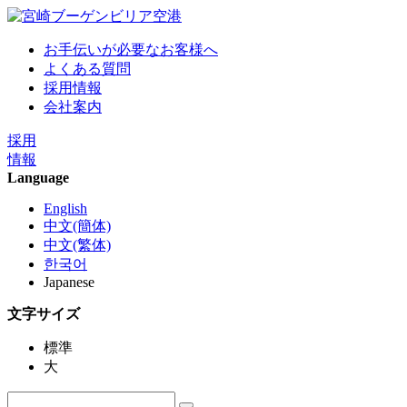
お手伝いが必要なお客様へ
よくある質問
採用情報
会社案内
採用
情報
Language
English
中文(簡体)
中文(繁体)
한국어
Japanese
文字サイズ
標準
大