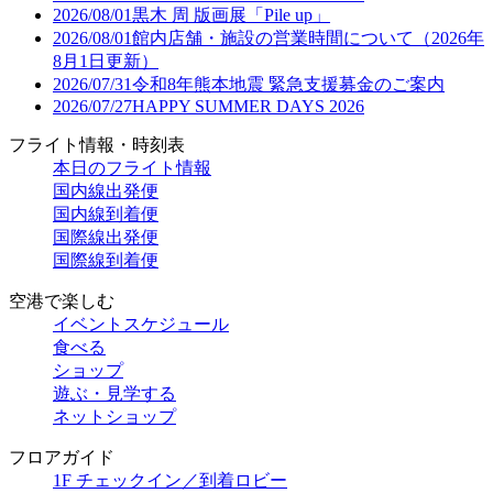
2026/08/01
黒木 周 版画展「Pile up」
2026/08/01
館内店舗・施設の営業時間について（2026年
8月1日更新）
2026/07/31
令和8年熊本地震 緊急支援募金のご案内
2026/07/27
HAPPY SUMMER DAYS 2026
フライト情報・時刻表
本日のフライト情報
国内線出発便
国内線到着便
国際線出発便
国際線到着便
空港で楽しむ
イベントスケジュール
食べる
ショップ
遊ぶ・見学する
ネットショップ
フロアガイド
1F チェックイン／到着ロビー