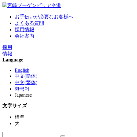
お手伝いが必要なお客様へ
よくある質問
採用情報
会社案内
採用
情報
Language
English
中文(簡体)
中文(繁体)
한국어
Japanese
文字サイズ
標準
大