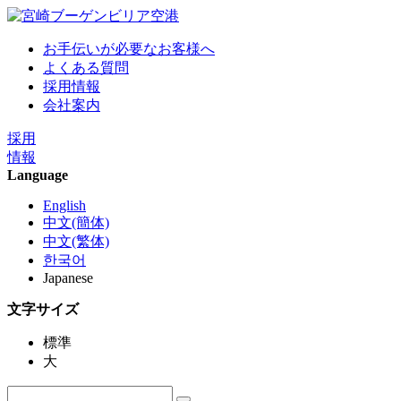
お手伝いが必要なお客様へ
よくある質問
採用情報
会社案内
採用
情報
Language
English
中文(簡体)
中文(繁体)
한국어
Japanese
文字サイズ
標準
大