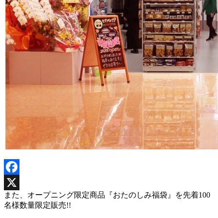
Facebook
また、オープニング限定商品『おたのしみ福袋』を先着100
X
名様数量限定販売!!