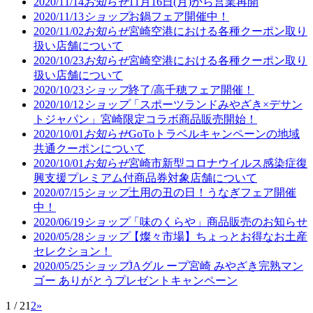
2020/11/14
お知らせ
11月16日(月)から営業再開
2020/11/13
ショップ
お鍋フェア開催中！
2020/11/02
お知らせ
宮崎空港における各種クーポン取り
扱い店舗について
2020/10/23
お知らせ
宮崎空港における各種クーポン取り
扱い店舗について
2020/10/23
ショップ
終了/高千穂フェア開催！
2020/10/12
ショップ
「スポーツランドみやざき×デサン
トジャパン」宮崎限定コラボ商品販売開始！
2020/10/01
お知らせ
GoToトラベルキャンペーンの地域
共通クーポンについて
2020/10/01
お知らせ
宮崎市新型コロナウイルス感染症復
興支援プレミアム付商品券対象店舗について
2020/07/15
ショップ
土用の丑の日！うなぎフェア開催
中！
2020/06/19
ショップ
「味のくらや」商品販売のお知らせ
2020/05/28
ショップ
【燦々市場】ちょっとお得なお土産
セレクション！
2020/05/25
ショップ
JAグル ープ宮崎 みやざき完熟マン
ゴー ありがとうプレゼントキャンペーン
1 / 2
1
2
»