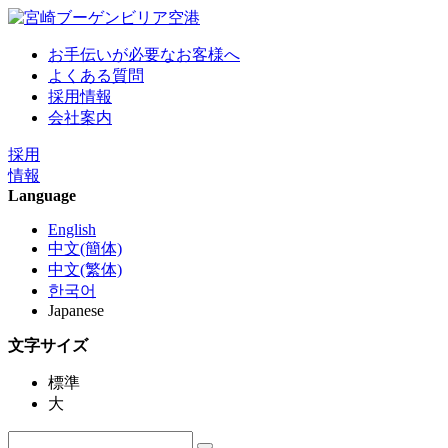
お手伝いが必要なお客様へ
よくある質問
採用情報
会社案内
採用
情報
Language
English
中文(簡体)
中文(繁体)
한국어
Japanese
文字サイズ
標準
大