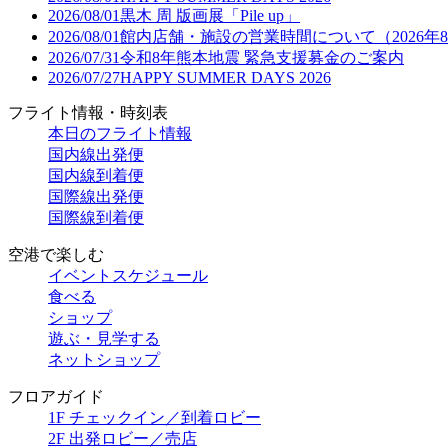
2026/08/01
黒木 周 版画展「Pile up」
2026/08/01
館内店舗・施設の営業時間について（2026年
2026/07/31
令和8年熊本地震 緊急支援募金のご案内
2026/07/27
HAPPY SUMMER DAYS 2026
フライト情報・時刻表
本日のフライト情報
国内線出発便
国内線到着便
国際線出発便
国際線到着便
空港で楽しむ
イベントスケジュール
食べる
ショップ
遊ぶ・見学する
ネットショップ
フロアガイド
1F チェックイン／到着ロビー
2F 出発ロビー／売店