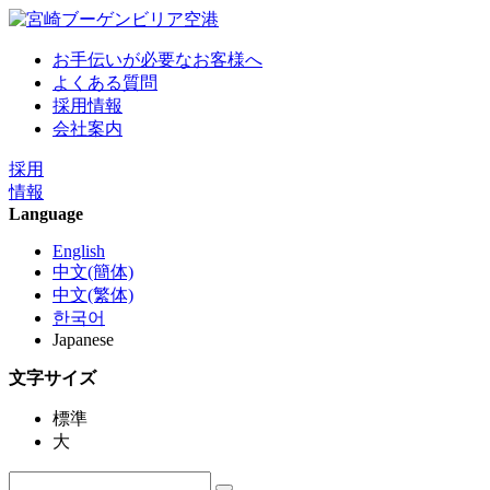
お手伝いが必要なお客様へ
よくある質問
採用情報
会社案内
採用
情報
Language
English
中文(簡体)
中文(繁体)
한국어
Japanese
文字サイズ
標準
大