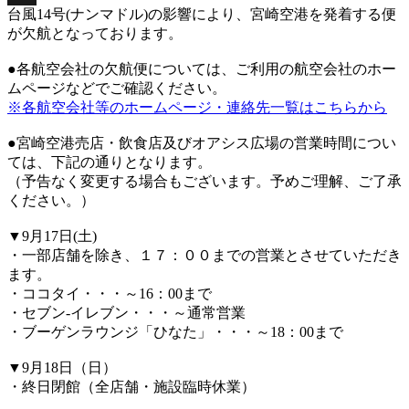
台風14号(ナンマドル)の影響により、宮崎空港を発着する便
X
が欠航となっております。
●各航空会社の欠航便については、ご利用の航空会社のホー
ムページなどでご確認ください。
※各航空会社等のホームページ・連絡先一覧はこちらから
●宮崎空港売店・飲食店及びオアシス広場の営業時間につい
ては、下記の通りとなります。
（予告なく変更する場合もございます。予めご理解、ご了承
ください。）
▼9月17日(土)
・一部店舗を除き、１７：００までの営業とさせていただき
ます。
・ココタイ・・・～16：00まで
・セブン-イレブン・・・～通常営業
・ブーゲンラウンジ「ひなた」・・・～18：00まで
▼9月18日（日）
・終日閉館（全店舗・施設臨時休業）