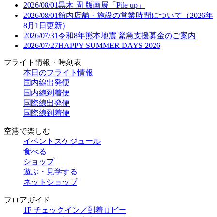
2026/08/01
黒木 周 版画展「Pile up」
2026/08/01
館内店舗・施設の営業時間について（2026年
8月1日更新）
2026/07/31
令和8年熊本地震 緊急支援募金のご案内
2026/07/27
HAPPY SUMMER DAYS 2026
フライト情報・時刻表
本日のフライト情報
国内線出発便
国内線到着便
国際線出発便
国際線到着便
空港で楽しむ
イベントスケジュール
食べる
ショップ
遊ぶ・見学する
ネットショップ
フロアガイド
1F チェックイン／到着ロビー