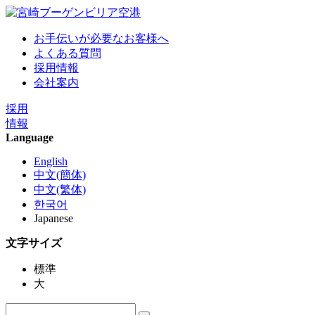
お手伝いが必要なお客様へ
よくある質問
採用情報
会社案内
採用
情報
Language
English
中文(簡体)
中文(繁体)
한국어
Japanese
文字サイズ
標準
大