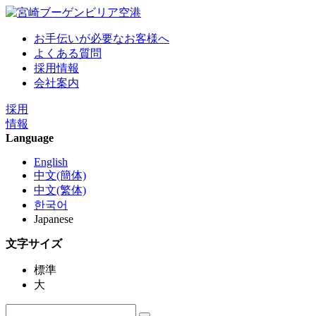
お手伝いが必要なお客様へ
よくある質問
採用情報
会社案内
採用
情報
Language
English
中文(簡体)
中文(繁体)
한국어
Japanese
文字サイズ
標準
大