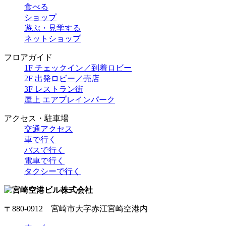
食べる
ショップ
遊ぶ・見学する
ネットショップ
フロアガイド
1F チェックイン／到着ロビー
2F 出発ロビー／売店
3F レストラン街
屋上 エアプレインパーク
アクセス・駐車場
交通アクセス
車で行く
バスで行く
電車で行く
タクシーで行く
〒880-0912 宮崎市大字赤江宮崎空港内