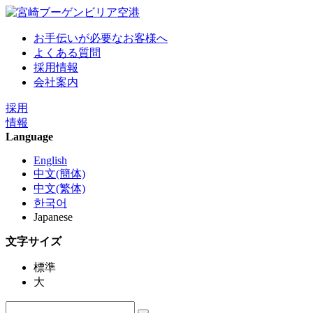
お手伝いが必要なお客様へ
よくある質問
採用情報
会社案内
採用
情報
Language
English
中文(簡体)
中文(繁体)
한국어
Japanese
文字サイズ
標準
大