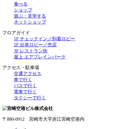
食べる
ショップ
遊ぶ・見学する
ネットショップ
フロアガイド
1F チェックイン／到着ロビー
2F 出発ロビー／売店
3F レストラン街
屋上 エアプレインパーク
アクセス・駐車場
交通アクセス
車で行く
バスで行く
電車で行く
タクシーで行く
〒880-0912 宮崎市大字赤江宮崎空港内