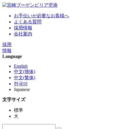
お手伝いが必要なお客様へ
よくある質問
採用情報
会社案内
採用
情報
Language
English
中文(簡体)
中文(繁体)
한국어
Japanese
文字サイズ
標準
大