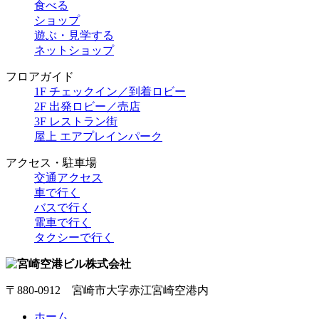
食べる
ショップ
遊ぶ・見学する
ネットショップ
フロアガイド
1F チェックイン／到着ロビー
2F 出発ロビー／売店
3F レストラン街
屋上 エアプレインパーク
アクセス・駐車場
交通アクセス
車で行く
バスで行く
電車で行く
タクシーで行く
〒880-0912 宮崎市大字赤江宮崎空港内
ホーム