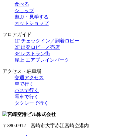
食べる
ショップ
遊ぶ・見学する
ネットショップ
フロアガイド
1F チェックイン／到着ロビー
2F 出発ロビー／売店
3F レストラン街
屋上 エアプレインパーク
アクセス・駐車場
交通アクセス
車で行く
バスで行く
電車で行く
タクシーで行く
〒880-0912 宮崎市大字赤江宮崎空港内