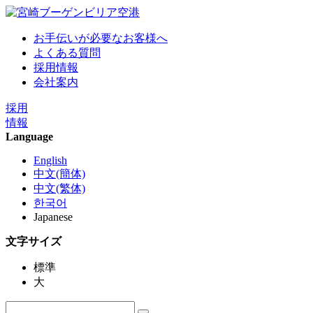
お手伝いが必要なお客様へ
よくある質問
採用情報
会社案内
採用
情報
Language
English
中文(簡体)
中文(繁体)
한국어
Japanese
文字サイズ
標準
大