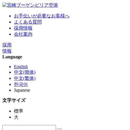
お手伝いが必要なお客様へ
よくある質問
採用情報
会社案内
採用
情報
Language
English
中文(簡体)
中文(繁体)
한국어
Japanese
文字サイズ
標準
大