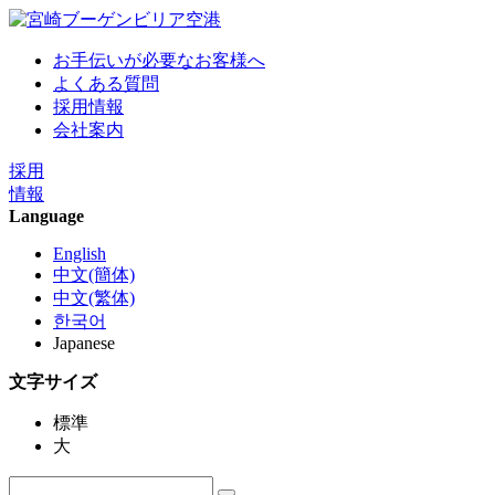
お手伝いが必要なお客様へ
よくある質問
採用情報
会社案内
採用
情報
Language
English
中文(簡体)
中文(繁体)
한국어
Japanese
文字サイズ
標準
大