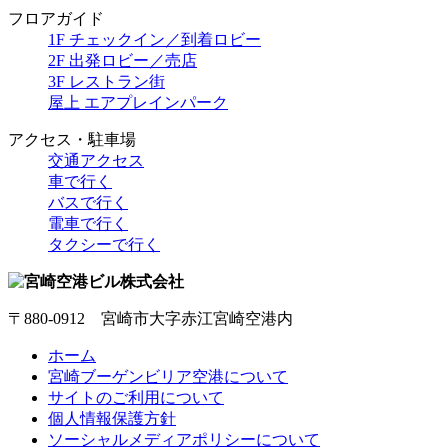
フロアガイド
1F チェックイン／到着ロビー
2F 出発ロビー／売店
3F レストラン街
屋上 エアプレインパーク
アクセス・駐車場
交通アクセス
車で行く
バスで行く
電車で行く
タクシーで行く
〒880-0912 宮崎市大字赤江宮崎空港内
ホーム
宮崎ブーゲンビリア空港について
サイトのご利用について
個人情報保護方針
ソーシャルメディアポリシーについて