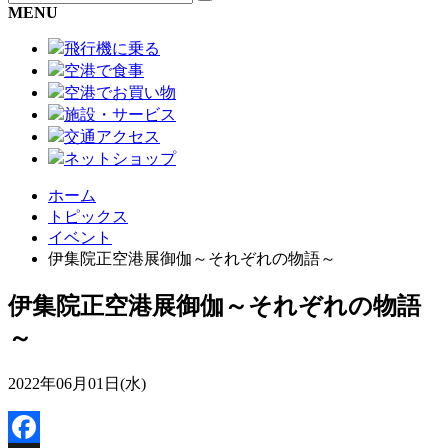
MENU
飛行機に乗る
空港で食事
空港でお買い物
施設・サービス
交通アクセス
ネットショップ
ホーム
トピックス
イベント
伊集院正空港展御伽～それぞれの物語～
伊集院正空港展御伽～それぞれの物語
～
2022年06月01日(水)