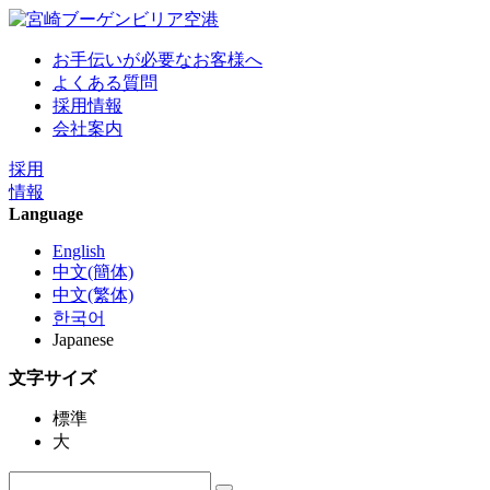
お手伝いが必要なお客様へ
よくある質問
採用情報
会社案内
採用
情報
Language
English
中文(簡体)
中文(繁体)
한국어
Japanese
文字サイズ
標準
大