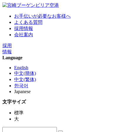
お手伝いが必要なお客様へ
よくある質問
採用情報
会社案内
採用
情報
Language
English
中文(簡体)
中文(繁体)
한국어
Japanese
文字サイズ
標準
大