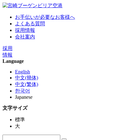
お手伝いが必要なお客様へ
よくある質問
採用情報
会社案内
採用
情報
Language
English
中文(簡体)
中文(繁体)
한국어
Japanese
文字サイズ
標準
大