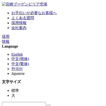
お手伝いが必要なお客様へ
よくある質問
採用情報
会社案内
採用
情報
Language
English
中文(簡体)
中文(繁体)
한국어
Japanese
文字サイズ
標準
大