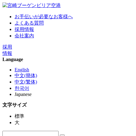
お手伝いが必要なお客様へ
よくある質問
採用情報
会社案内
採用
情報
Language
English
中文(簡体)
中文(繁体)
한국어
Japanese
文字サイズ
標準
大