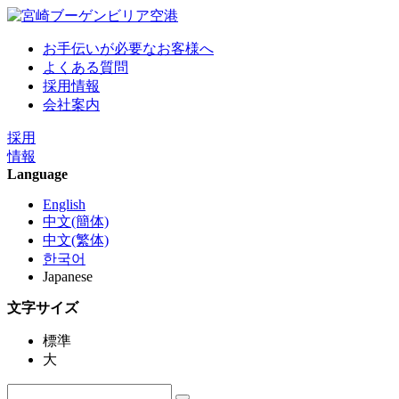
お手伝いが必要なお客様へ
よくある質問
採用情報
会社案内
採用
情報
Language
English
中文(簡体)
中文(繁体)
한국어
Japanese
文字サイズ
標準
大