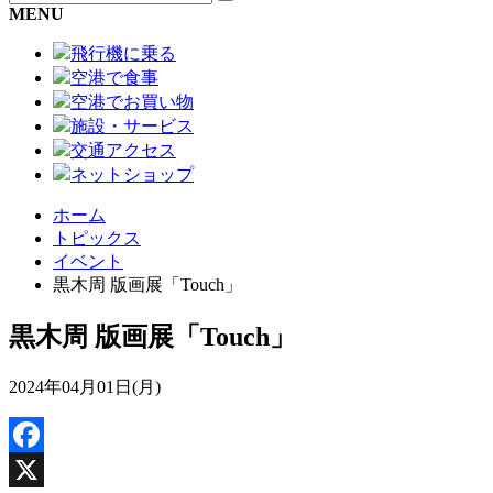
MENU
飛行機に乗る
空港で食事
空港でお買い物
施設・サービス
交通アクセス
ネットショップ
ホーム
トピックス
イベント
黒木周 版画展「Touch」
黒木周 版画展「Touch」
2024年04月01日(月)
Facebook