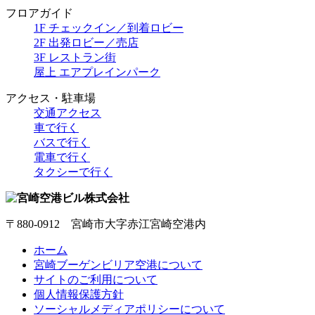
フロアガイド
1F チェックイン／到着ロビー
2F 出発ロビー／売店
3F レストラン街
屋上 エアプレインパーク
アクセス・駐車場
交通アクセス
車で行く
バスで行く
電車で行く
タクシーで行く
〒880-0912 宮崎市大字赤江宮崎空港内
ホーム
宮崎ブーゲンビリア空港について
サイトのご利用について
個人情報保護方針
ソーシャルメディアポリシーについて