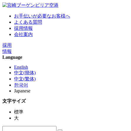
お手伝いが必要なお客様へ
よくある質問
採用情報
会社案内
採用
情報
Language
English
中文(簡体)
中文(繁体)
한국어
Japanese
文字サイズ
標準
大