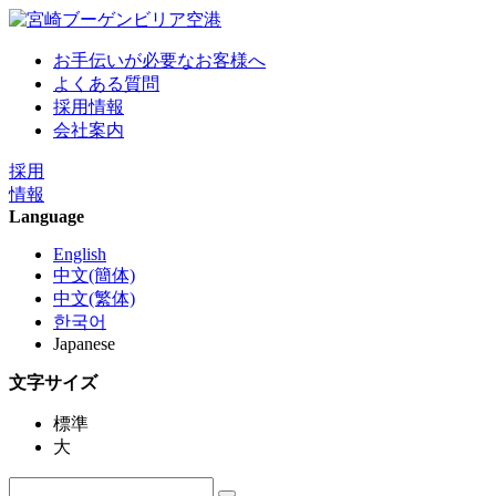
お手伝いが必要なお客様へ
よくある質問
採用情報
会社案内
採用
情報
Language
English
中文(簡体)
中文(繁体)
한국어
Japanese
文字サイズ
標準
大