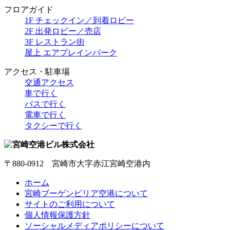
フロアガイド
1F チェックイン／到着ロビー
2F 出発ロビー／売店
3F レストラン街
屋上 エアプレインパーク
アクセス・駐車場
交通アクセス
車で行く
バスで行く
電車で行く
タクシーで行く
〒880-0912 宮崎市大字赤江宮崎空港内
ホーム
宮崎ブーゲンビリア空港について
サイトのご利用について
個人情報保護方針
ソーシャルメディアポリシーについて