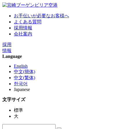
お手伝いが必要なお客様へ
よくある質問
採用情報
会社案内
採用
情報
Language
English
中文(簡体)
中文(繁体)
한국어
Japanese
文字サイズ
標準
大