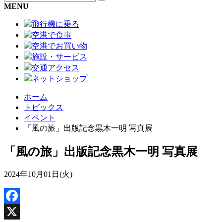
MENU
飛行機に乗る
空港で食事
空港でお買い物
施設・サービス
交通アクセス
ネットショップ
ホーム
トピックス
イベント
「風の旅」出版記念黒木一明 写真展
「風の旅」出版記念黒木一明 写真展
2024年10月01日(火)
Facebook