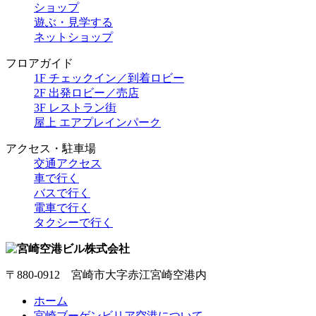
ショップ
遊ぶ・見学する
ネットショップ
フロアガイド
1F チェックイン／到着ロビー
2F 出発ロビー／売店
3F レストラン街
屋上 エアプレインパーク
アクセス・駐車場
交通アクセス
車で行く
バスで行く
電車で行く
タクシーで行く
〒880-0912 宮崎市大字赤江宮崎空港内
ホーム
宮崎ブーゲンビリア空港について