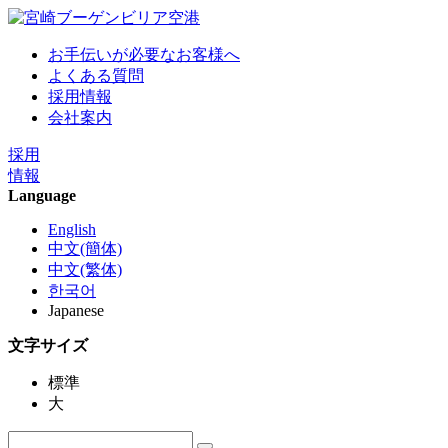
お手伝いが必要なお客様へ
よくある質問
採用情報
会社案内
採用
情報
Language
English
中文(簡体)
中文(繁体)
한국어
Japanese
文字サイズ
標準
大