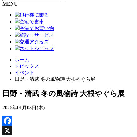
MENU
飛行機に乗る
空港で食事
空港でお買い物
施設・サービス
交通アクセス
ネットショップ
ホーム
トピックス
イベント
田野・清武 冬の風物詩 大根やぐら展
田野・清武 冬の風物詩 大根やぐら展
2026年01月08日(木)
Facebook