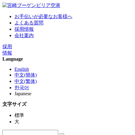
お手伝いが必要なお客様へ
よくある質問
採用情報
会社案内
採用
情報
Language
English
中文(簡体)
中文(繁体)
한국어
Japanese
文字サイズ
標準
大