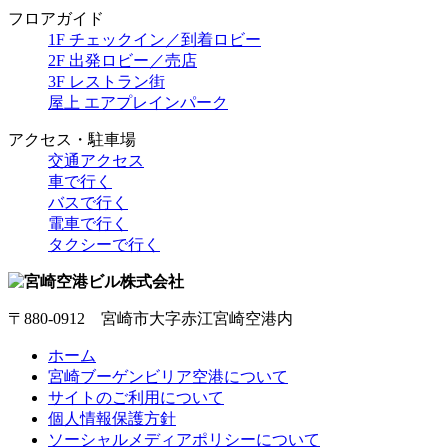
フロアガイド
1F チェックイン／到着ロビー
2F 出発ロビー／売店
3F レストラン街
屋上 エアプレインパーク
アクセス・駐車場
交通アクセス
車で行く
バスで行く
電車で行く
タクシーで行く
〒880-0912 宮崎市大字赤江宮崎空港内
ホーム
宮崎ブーゲンビリア空港について
サイトのご利用について
個人情報保護方針
ソーシャルメディアポリシーについて