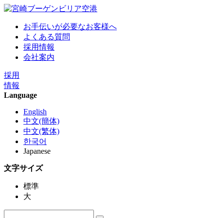
お手伝いが必要なお客様へ
よくある質問
採用情報
会社案内
採用
情報
Language
English
中文(簡体)
中文(繁体)
한국어
Japanese
文字サイズ
標準
大