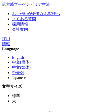
お手伝いが必要なお客様へ
よくある質問
採用情報
会社案内
採用
情報
Language
English
中文(簡体)
中文(繁体)
한국어
Japanese
文字サイズ
標準
大