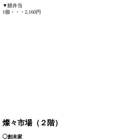
▼鰻弁当
1個・・・2,160円
燦々市場（２階）
◯創未家