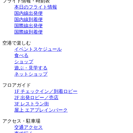
フライト情報・時刻表
本日のフライト情報
国内線出発便
国内線到着便
国際線出発便
国際線到着便
空港で楽しむ
イベントスケジュール
食べる
ショップ
遊ぶ・見学する
ネットショップ
フロアガイド
1F チェックイン／到着ロビー
2F 出発ロビー／売店
3F レストラン街
屋上 エアプレインパーク
アクセス・駐車場
交通アクセス