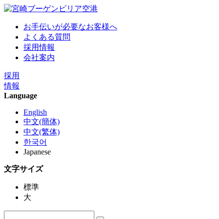
お手伝いが必要なお客様へ
よくある質問
採用情報
会社案内
採用
情報
Language
English
中文(簡体)
中文(繁体)
한국어
Japanese
文字サイズ
標準
大