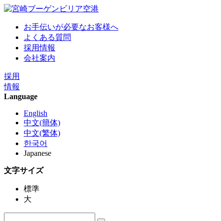
お手伝いが必要なお客様へ
よくある質問
採用情報
会社案内
採用
情報
Language
English
中文(簡体)
中文(繁体)
한국어
Japanese
文字サイズ
標準
大