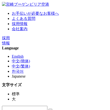
お手伝いが必要なお客様へ
よくある質問
採用情報
会社案内
採用
情報
Language
English
中文(簡体)
中文(繁体)
한국어
Japanese
文字サイズ
標準
大