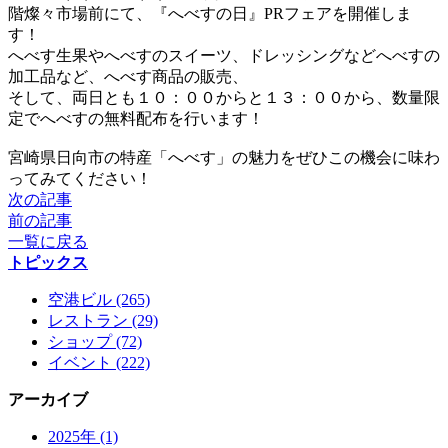
階燦々市場前にて、『へべすの日』PRフェアを開催しま
す！
へべす生果やへべすのスイーツ、ドレッシングなどへべすの
加工品など、へべす商品の販売、
そして、両日とも１０：００からと１３：００から、数量限
定でへべすの無料配布を行います！
宮崎県日向市の特産「へべす」の魅力をぜひこの機会に味わ
ってみてください！
次の記事
前の記事
一覧に戻る
トピックス
空港ビル (265)
レストラン (29)
ショップ (72)
イベント (222)
アーカイブ
2025年 (1)