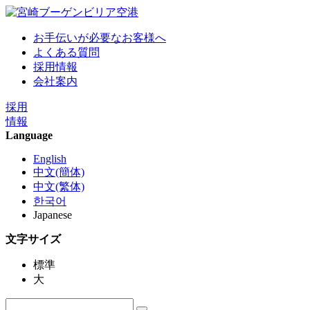
お手伝いが必要なお客様へ
よくある質問
採用情報
会社案内
採用
情報
Language
English
中文(簡体)
中文(繁体)
한국어
Japanese
文字サイズ
標準
大