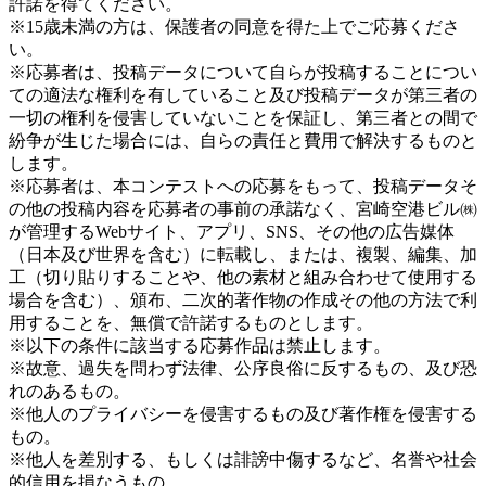
許諾を得てください。
※15歳未満の方は、保護者の同意を得た上でご応募くださ
い。
※応募者は、投稿データについて自らが投稿することについ
ての適法な権利を有していること及び投稿データが第三者の
一切の権利を侵害していないことを保証し、第三者との間で
紛争が生じた場合には、自らの責任と費用で解決するものと
します。
※応募者は、本コンテストへの応募をもって、投稿データそ
の他の投稿内容を応募者の事前の承諾なく、宮崎空港ビル㈱
が管理するWebサイト、アプリ、SNS、その他の広告媒体
（日本及び世界を含む）に転載し、または、複製、編集、加
工（切り貼りすることや、他の素材と組み合わせて使用する
場合を含む）、頒布、二次的著作物の作成その他の方法で利
用することを、無償で許諾するものとします。
※以下の条件に該当する応募作品は禁止します。
※故意、過失を問わず法律、公序良俗に反するもの、及び恐
れのあるもの。
※他人のプライバシーを侵害するもの及び著作権を侵害する
もの。
※他人を差別する、もしくは誹謗中傷するなど、名誉や社会
的信用を損なうもの。