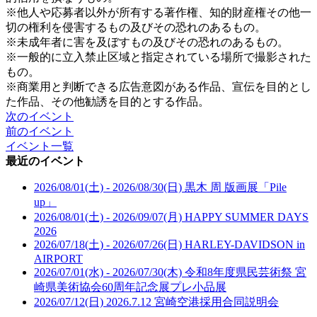
※他人や応募者以外が所有する著作権、知的財産権その他一
切の権利を侵害するもの及びその恐れのあるもの。
※未成年者に害を及ぼすもの及びその恐れのあるもの。
※一般的に立入禁止区域と指定されている場所で撮影された
もの。
※商業用と判断できる広告意図がある作品、宣伝を目的とし
た作品、その他勧誘を目的とする作品。
次のイベント
前のイベント
イベント一覧
最近のイベント
2026/08/01(土) - 2026/08/30(日)
黒木 周 版画展「Pile
up」
2026/08/01(土) - 2026/09/07(月)
HAPPY SUMMER DAYS
2026
2026/07/18(土) - 2026/07/26(日)
HARLEY-DAVIDSON in
AIRPORT
2026/07/01(水) - 2026/07/30(木)
令和8年度県民芸術祭 宮
崎県美術協会60周年記念展プレ小品展
2026/07/12(日)
2026.7.12 宮崎空港採用合同説明会