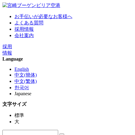
お手伝いが必要なお客様へ
よくある質問
採用情報
会社案内
採用
情報
Language
English
中文(簡体)
中文(繁体)
한국어
Japanese
文字サイズ
標準
大