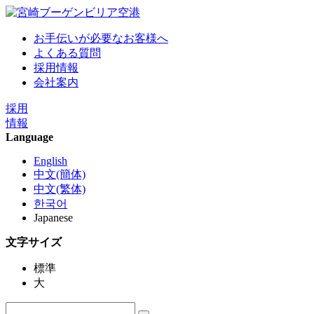
お手伝いが必要なお客様へ
よくある質問
採用情報
会社案内
採用
情報
Language
English
中文(簡体)
中文(繁体)
한국어
Japanese
文字サイズ
標準
大