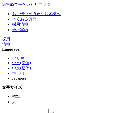
お手伝いが必要なお客様へ
よくある質問
採用情報
会社案内
採用
情報
Language
English
中文(簡体)
中文(繁体)
한국어
Japanese
文字サイズ
標準
大