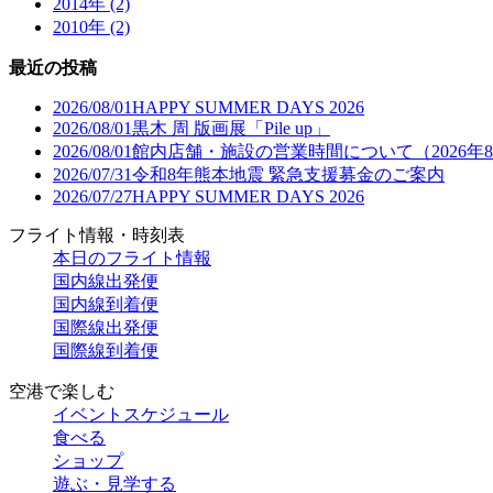
2014年 (2)
2010年 (2)
最近の投稿
2026/08/01
HAPPY SUMMER DAYS 2026
2026/08/01
黒木 周 版画展「Pile up」
2026/08/01
館内店舗・施設の営業時間について（2026年
2026/07/31
令和8年熊本地震 緊急支援募金のご案内
2026/07/27
HAPPY SUMMER DAYS 2026
フライト情報・時刻表
本日のフライト情報
国内線出発便
国内線到着便
国際線出発便
国際線到着便
空港で楽しむ
イベントスケジュール
食べる
ショップ
遊ぶ・見学する