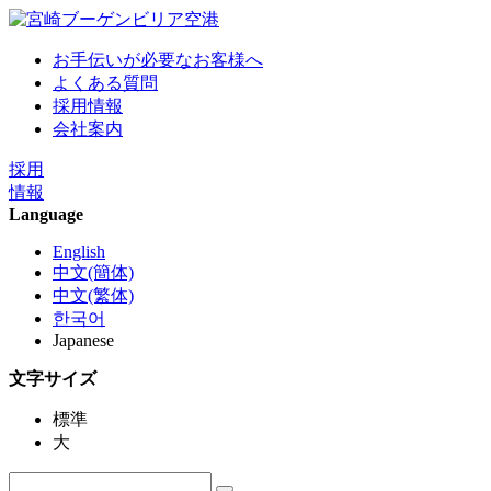
お手伝いが必要なお客様へ
よくある質問
採用情報
会社案内
採用
情報
Language
English
中文(簡体)
中文(繁体)
한국어
Japanese
文字サイズ
標準
大