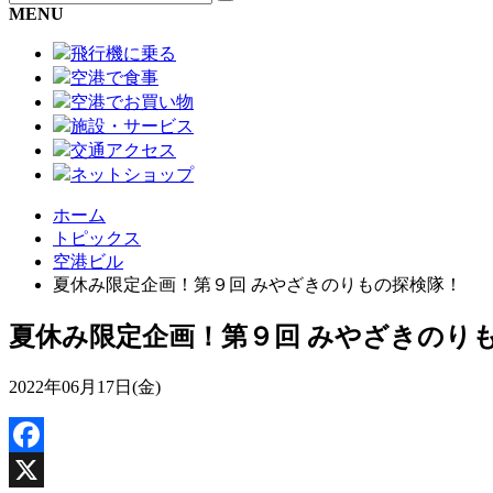
MENU
飛行機に乗る
空港で食事
空港でお買い物
施設・サービス
交通アクセス
ネットショップ
ホーム
トピックス
空港ビル
夏休み限定企画！第９回 みやざきのりもの探検隊！
夏休み限定企画！第９回 みやざきのり
2022年06月17日(金)
Facebook