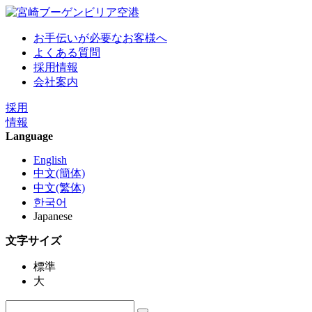
お手伝いが必要なお客様へ
よくある質問
採用情報
会社案内
採用
情報
Language
English
中文(簡体)
中文(繁体)
한국어
Japanese
文字サイズ
標準
大