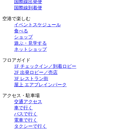
国際線出発便
国際線到着便
空港で楽しむ
イベントスケジュール
食べる
ショップ
遊ぶ・見学する
ネットショップ
フロアガイド
1F チェックイン／到着ロビー
2F 出発ロビー／売店
3F レストラン街
屋上 エアプレインパーク
アクセス・駐車場
交通アクセス
車で行く
バスで行く
電車で行く
タクシーで行く