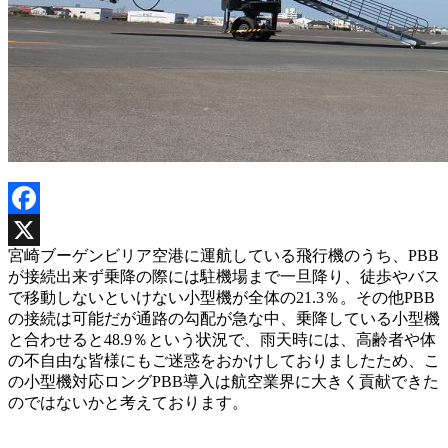
Facebook
宮崎ブーゲンビリア空港に運航している飛行機のうち、PBB
X
が接続出来ず乗降の際には駐機場まで一旦降り、徒歩やバス
で移動しないといけない小型機が全体の21.3％。その他PBB
の接続は可能だが通路の勾配が急な中、乗降している小型機
と合わせると48.9％という状況で、雨天時には、高齢者や体
の不自由な皆様にもご迷惑をおかけしておりましたため、こ
の小型機対応ロングPBB導入は航空業界に大きく貢献できた
のではないかと考えております。