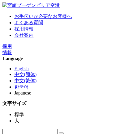
お手伝いが必要なお客様へ
よくある質問
採用情報
会社案内
採用
情報
Language
English
中文(簡体)
中文(繁体)
한국어
Japanese
文字サイズ
標準
大