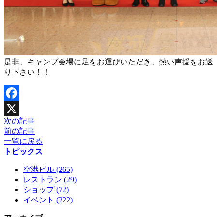
是非、キャンプ会場に足をお運びいただき、熱い声援をお送
り下さい！！
Facebook
次の記事
X
前の記事
一覧に戻る
トピックス
空港ビル (265)
レストラン (29)
ショップ (72)
イベント (222)