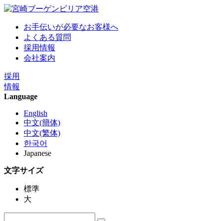
お手伝いが必要なお客様へ
よくある質問
採用情報
会社案内
採用
情報
Language
English
中文(簡体)
中文(繁体)
한국어
Japanese
文字サイズ
標準
大