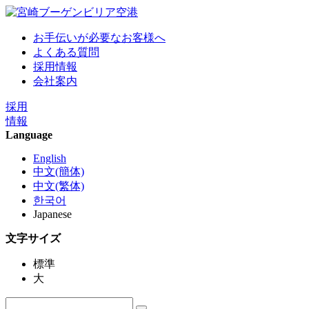
お手伝いが必要なお客様へ
よくある質問
採用情報
会社案内
採用
情報
Language
English
中文(簡体)
中文(繁体)
한국어
Japanese
文字サイズ
標準
大