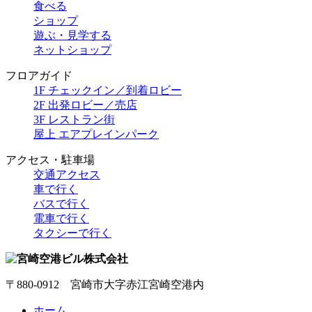
食べる
ショップ
遊ぶ・見学する
ネットショップ
フロアガイド
1F チェックイン／到着ロビー
2F 出発ロビー／売店
3F レストラン街
屋上 エアプレインパーク
アクセス・駐車場
交通アクセス
車で行く
バスで行く
電車で行く
タクシーで行く
〒880-0912 宮崎市大字赤江宮崎空港内
ホーム