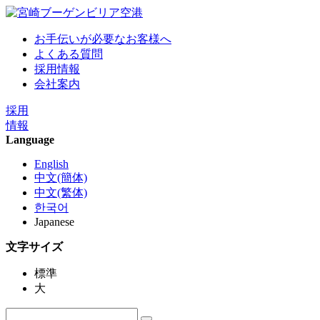
お手伝いが必要なお客様へ
よくある質問
採用情報
会社案内
採用
情報
Language
English
中文(簡体)
中文(繁体)
한국어
Japanese
文字サイズ
標準
大