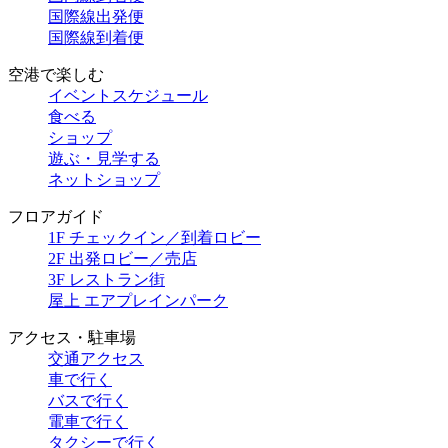
国際線出発便
国際線到着便
空港で楽しむ
イベントスケジュール
食べる
ショップ
遊ぶ・見学する
ネットショップ
フロアガイド
1F チェックイン／到着ロビー
2F 出発ロビー／売店
3F レストラン街
屋上 エアプレインパーク
アクセス・駐車場
交通アクセス
車で行く
バスで行く
電車で行く
タクシーで行く