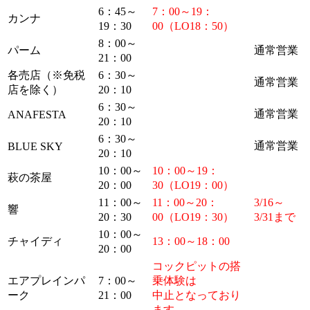
6：45～
7：00～19：
カンナ
19：30
00（LO18：50）
8：00～
パーム
通常営業
21：00
各売店（※免税
6：30～
通常営業
店を除く）
20：10
6：30～
通常営業
ANAFESTA
20：10
6：30～
通常営業
BLUE SKY
20：10
10：00～
10：00～19：
萩の茶屋
20：00
30（LO19：00）
11：00～
11：00～20：
3/16～
響
20：30
00（LO19：30）
3/31まで
10：00～
チャイディ
13：00～18：00
20：00
コックピットの搭
エアプレインパ
7：00～
乗体験は
ーク
21：00
中止となっており
ます。