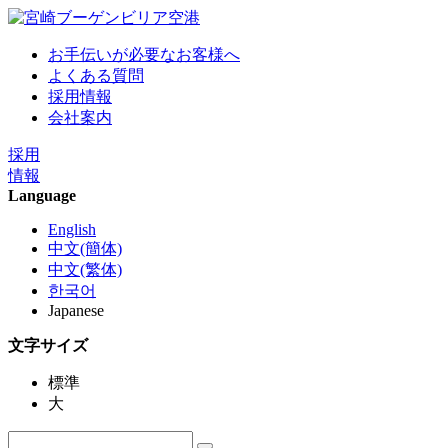
お手伝いが必要なお客様へ
よくある質問
採用情報
会社案内
採用
情報
Language
English
中文(簡体)
中文(繁体)
한국어
Japanese
文字サイズ
標準
大