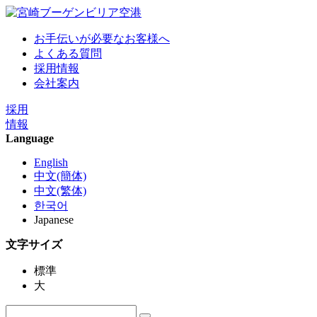
お手伝いが必要なお客様へ
よくある質問
採用情報
会社案内
採用
情報
Language
English
中文(簡体)
中文(繁体)
한국어
Japanese
文字サイズ
標準
大