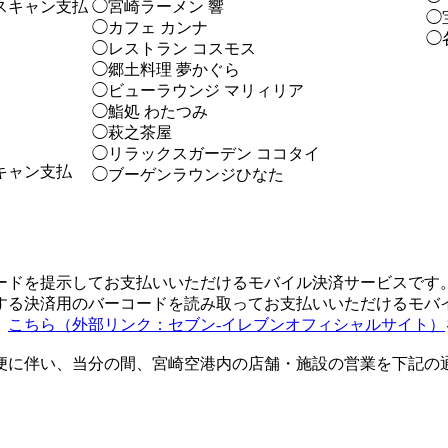
スキャン支払
◯宮崎ラーメン 響
◯
◯カフェ カンナ
◯
◯レストラン コスモス
◯郷土料理 夢かぐら
◯ビューラウンジ マリィリア
◯鮨処 わたつみ
◯萩之茶屋
◯リラックスガーデン ココタイ
キャン支払
◯ブーゲンラウンジひなた
ードを提示してお支払いいただけるモバイル決済サービスです
する決済用のバーコードを読み取ってお支払いいただけるモバ
、
こちら（外部リンク：セブン-イレブンオフィシャルサイト）
便に伴い、当分の間、宮崎空港内の店舗・施設の営業を下記の