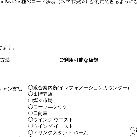
、Jcoin Payの３種のコード決済（スマホ決済）が利用できるよう
けます。
方法
ご利用可能な店舗
◯総合案内所(インフォメーションカウンター)
キャン支払
◯１階売店
◯燦々市場
◯モーブ―クック
◯日向屋
◯ウイング ウエスト
◯ウイング イースト
◯
◯ドリンクスタンド パーム
◯