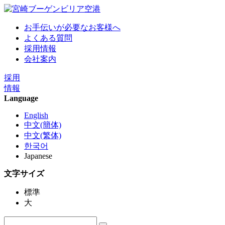
お手伝いが必要なお客様へ
よくある質問
採用情報
会社案内
採用
情報
Language
English
中文(簡体)
中文(繁体)
한국어
Japanese
文字サイズ
標準
大