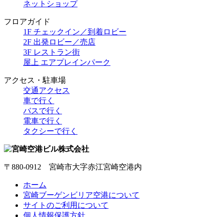
ネットショップ
フロアガイド
1F チェックイン／到着ロビー
2F 出発ロビー／売店
3F レストラン街
屋上 エアプレインパーク
アクセス・駐車場
交通アクセス
車で行く
バスで行く
電車で行く
タクシーで行く
〒880-0912 宮崎市大字赤江宮崎空港内
ホーム
宮崎ブーゲンビリア空港について
サイトのご利用について
個人情報保護方針