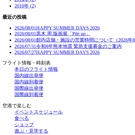
2010年 (2)
最近の投稿
2026/08/01
HAPPY SUMMER DAYS 2026
2026/08/01
黒木 周 版画展「Pile up」
2026/08/01
館内店舗・施設の営業時間について（2026年
2026/07/31
令和8年熊本地震 緊急支援募金のご案内
2026/07/27
HAPPY SUMMER DAYS 2026
フライト情報・時刻表
本日のフライト情報
国内線出発便
国内線到着便
国際線出発便
国際線到着便
空港で楽しむ
イベントスケジュール
食べる
ショップ
遊ぶ・見学する