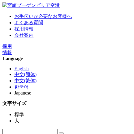
お手伝いが必要なお客様へ
よくある質問
採用情報
会社案内
採用
情報
Language
English
中文(簡体)
中文(繁体)
한국어
Japanese
文字サイズ
標準
大