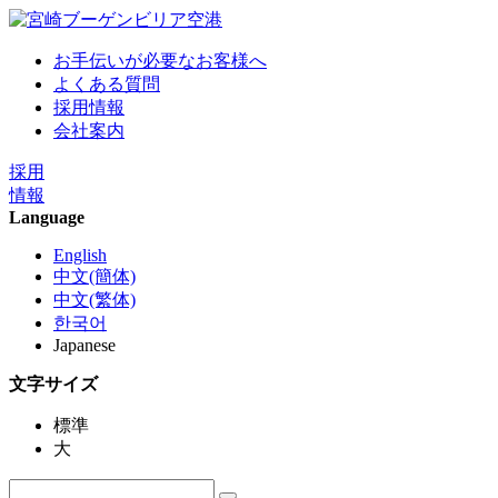
お手伝いが必要なお客様へ
よくある質問
採用情報
会社案内
採用
情報
Language
English
中文(簡体)
中文(繁体)
한국어
Japanese
文字サイズ
標準
大