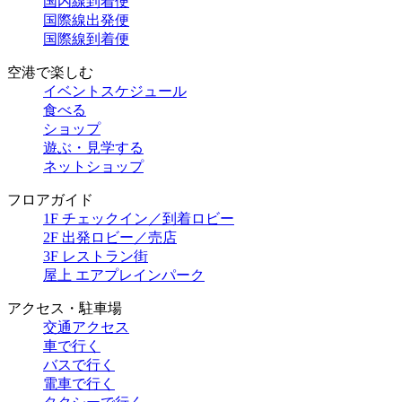
国内線到着便
国際線出発便
国際線到着便
空港で楽しむ
イベントスケジュール
食べる
ショップ
遊ぶ・見学する
ネットショップ
フロアガイド
1F チェックイン／到着ロビー
2F 出発ロビー／売店
3F レストラン街
屋上 エアプレインパーク
アクセス・駐車場
交通アクセス
車で行く
バスで行く
電車で行く