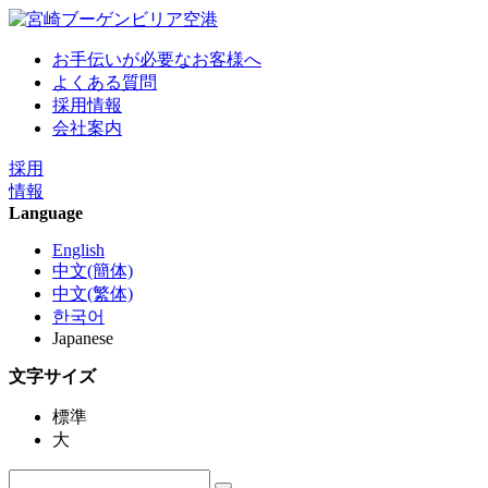
お手伝いが必要なお客様へ
よくある質問
採用情報
会社案内
採用
情報
Language
English
中文(簡体)
中文(繁体)
한국어
Japanese
文字サイズ
標準
大