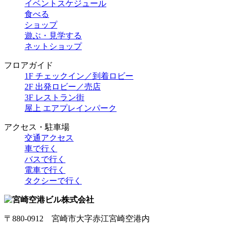
イベントスケジュール
食べる
ショップ
遊ぶ・見学する
ネットショップ
フロアガイド
1F チェックイン／到着ロビー
2F 出発ロビー／売店
3F レストラン街
屋上 エアプレインパーク
アクセス・駐車場
交通アクセス
車で行く
バスで行く
電車で行く
タクシーで行く
〒880-0912 宮崎市大字赤江宮崎空港内