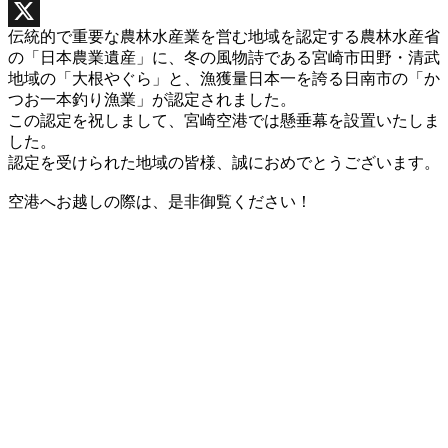
Facebook
伝統的で重要な農林水産業を営む地域を認定する農林水産省
X
の「日本農業遺産」に、冬の風物詩である宮崎市田野・清武
地域の「大根やぐら」と、漁獲量日本一を誇る日南市の「か
つお一本釣り漁業」が認定されました。
この認定を祝しまして、宮崎空港では懸垂幕を設置いたしま
した。
認定を受けられた地域の皆様、誠におめでとうございます。
空港へお越しの際は、是非御覧ください！