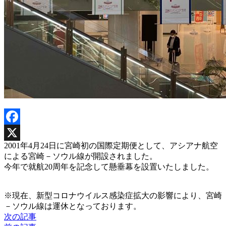
Facebook
2001年4月24日に宮崎初の国際定期便として、アシアナ航空
X
による宮崎－ソウル線が開設されました。
今年で就航20周年を記念して懸垂幕を設置いたしました。
※現在、新型コロナウイルス感染症拡大の影響により、宮崎
－ソウル線は運休となっております。
次の記事