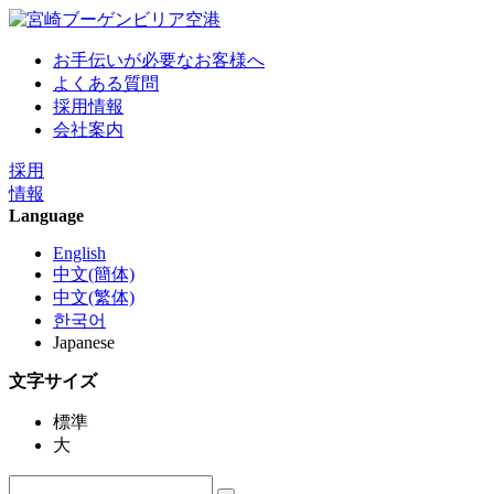
お手伝いが必要なお客様へ
よくある質問
採用情報
会社案内
採用
情報
Language
English
中文(簡体)
中文(繁体)
한국어
Japanese
文字サイズ
標準
大