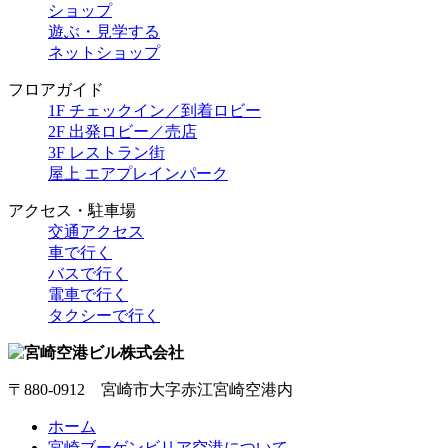
ショップ
遊ぶ・見学する
ネットショップ
フロアガイド
1F チェックイン／到着ロビー
2F 出発ロビー／売店
3F レストラン街
屋上 エアプレインパーク
アクセス・駐車場
交通アクセス
車で行く
バスで行く
電車で行く
タクシーで行く
〒880-0912 宮崎市大字赤江宮崎空港内
ホーム
宮崎ブーゲンビリア空港について